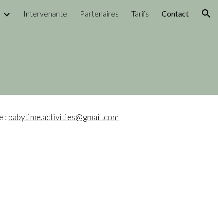
s
Intervenante
Partenaires
Tarifs
Contact
ion
e :
babytime.activities@gmail.com